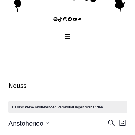
Spotify
TikTok
Instagram
Facebook
YouTube
Bandcamp
Neuss
Es sind keine anstehenden Veranstaltungen vorhanden.
Anstehende
Verans
Ver
Suche
Liste
Datum