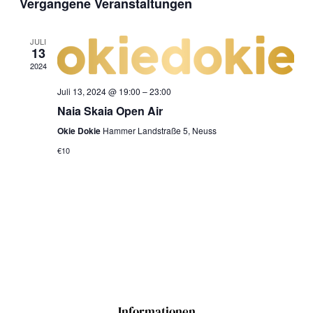
Suche
Ans
Vergangene Veranstaltungen
wählen.
und
Nav
JULI
13
Ansich
2024
Naviga
Juli 13, 2024 @ 19:00
–
23:00
Naia Skaia Open Air
Okie Dokie
Hammer Landstraße 5, Neuss
€10
Informationen