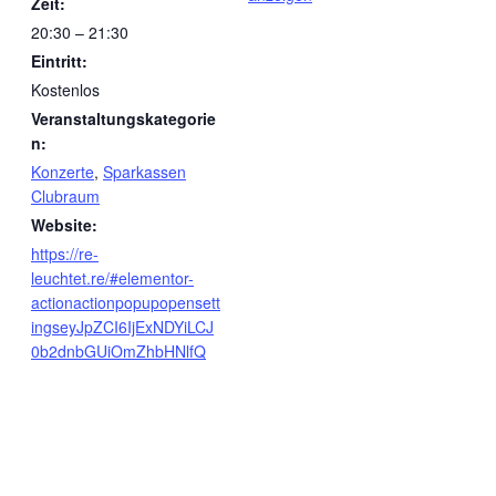
Zeit:
20:30 – 21:30
Eintritt:
Kostenlos
Veranstaltungskategorie
n:
Konzerte
,
Sparkassen
Clubraum
Website:
https://re-
leuchtet.re/#elementor-
actionactionpopupopensett
ingseyJpZCI6IjExNDYiLCJ
0b2dnbGUiOmZhbHNlfQ