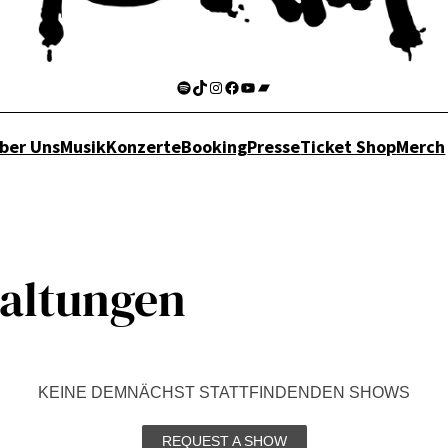
Spotify
TikTok
Instagram
Facebook
YouTube
Bandcamp
ber Uns
Musik
Konzerte
Booking
Presse
Ticket Shop
Merch
taltungen
KEINE DEMNÄCHST STATTFINDENDEN SHOWS
REQUEST A SHOW