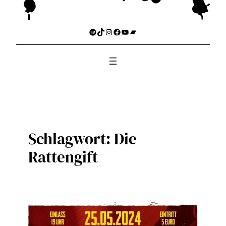
Spotify
TikTok
Instagram
Facebook
YouTube
Bandcamp
Schlagwort:
Die
Rattengift