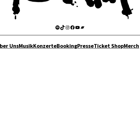
Spotify
TikTok
Instagram
Facebook
YouTube
Bandcamp
ber Uns
Musik
Konzerte
Booking
Presse
Ticket Shop
Merch