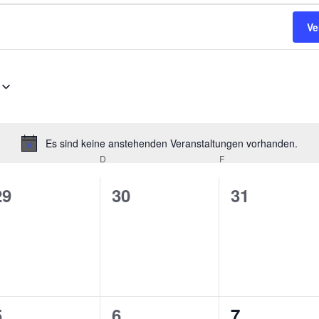
Ve
Es sind keine anstehenden Veranstaltungen vorhanden.
Hinweis
TTWOCH
D
DONNERSTAG
F
FREITAG
0
0
0
29
30
31
n,
Veranstaltungen,
Veranstaltungen,
Veranstalt
0
0
0
5
6
7